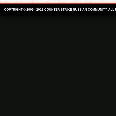
COPYRIGHT © 2005 - 2013 COUNTER STRIKE RUSSIAN COMMUNITY. ALL
Статистика
Свежие 
Айон
Myac PRO antich
Injustice: Gods
SimCity 2013
Gears of War: J