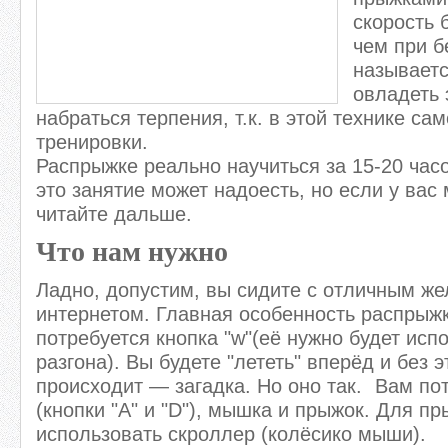
скорость 
чем при б
называетс
овладеть 
набраться терпения, т.к. в этой технике са
тренировки.
Распрыжке реально научиться за 15-20 час
это занятие может надоесть, но если у вас 
читайте дальше.
Что нам нужно
Ладно, допустим, вы сидите с отличным ж
интернетом. Главная особенность распрыж
потребуется кнопка "w"(её нужно будет исп
разгона). Вы будете "лететь" вперёд и без 
происходит — загадка. Но оно так.
Вам пот
(кнопки "A" и "D"), мышка и прыжок. Для п
использовать скроллер (колёсико мыши).