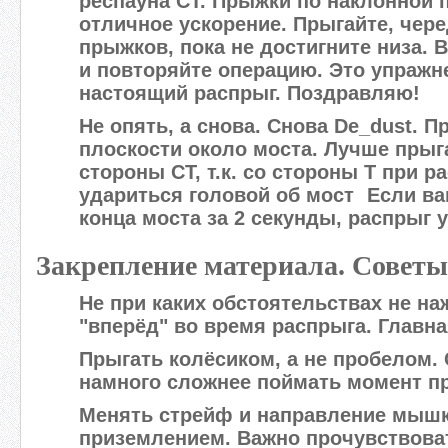
респауна CT. Прыжки по наклонной 
отличное ускорение. Прыгайте, чер
прыжков, пока не достигните низа. 
и повторяйте операцию. Это упраж
настоящий распрыг. Поздравляю!
Не опять, а снова. Снова De_dust. 
плоскости около моста. Лучше прыга
стороны CT, т.к. со стороны T при 
удариться головой об мост
Если ва
конца моста за 2 секунды, распрыг 
Закрепление материала. Советы
Не при каких обстоятельствах не на
"вперёд" во время распрыга. Главн
Прыгать колёсиком, а не пробелом.
намного сложнее поймать момент п
Менять стрейф и направление мышк
приземлением. Важно прочувствова