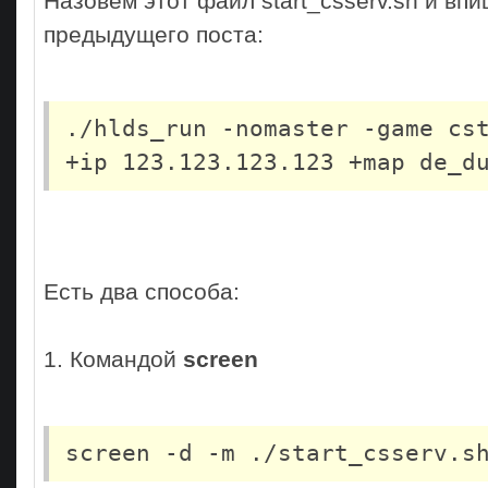
Назовем этот файл start_csserv.sh и впи
предыдущего поста:
./hlds_run -nomaster -game cs
+ip 123.123.123.123 +map de_d
Есть два способа:
1. Командой
screen
screen -d -m ./start_csserv.s