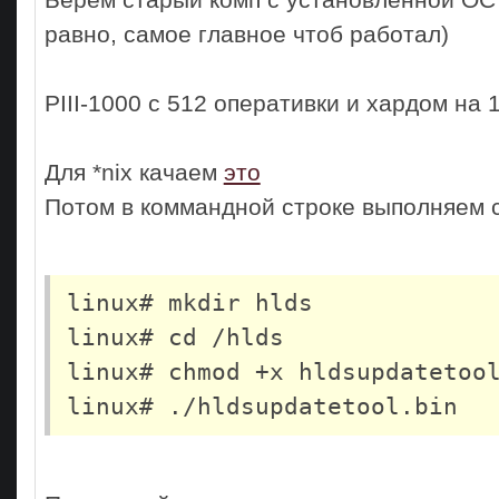
равно, самое главное чтоб работал)
PIII-1000 с 512 оперативки и хардом на 
Для *nix качаем
это
Потом в коммандной строке выполняем
linux# mkdir hlds
linux# cd /hlds
linux# chmod +x hldsupdatetoo
linux# ./hldsupdatetool.bin