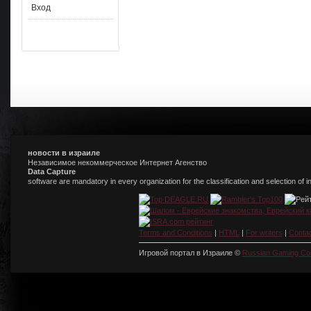
Вход
новости в израиле
Независимое некоммерческое Интернет Агенство
Data Capture
software are mandatory in every organization for the classification and selection of 
Terms and Conditions
|
HTML
|
For writers
|
Conta
Игровой портал в Израиле ©
Russian Gaming Co