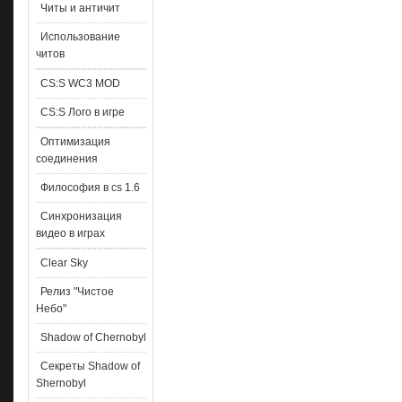
Читы и античит
Использование
читов
CS:S WC3 MOD
CS:S Лого в игре
Оптимизация
соединения
Философия в cs 1.6
Синхронизация
видео в играх
Clear Sky
Релиз "Чистое
Небо"
Shadow of Chernobyl
Секреты Shadow of
Shernobyl