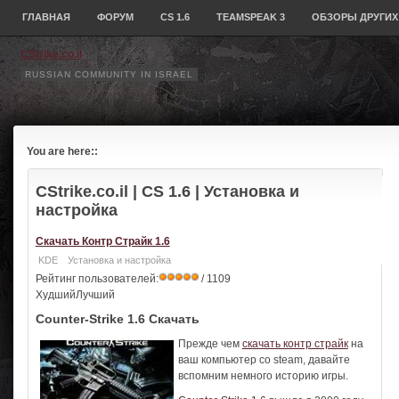
ГЛАВНАЯ
ФОРУМ
CS 1.6
TEAMSPEAK 3
ОБЗОРЫ ДРУГИХ
CStrike.co.il
RUSSIAN COMMUNITY IN ISRAEL
You are here::
CStrike.co.il
| CS 1.6 | Установка и
настройка
Скачать Контр Страйк 1.6
KDE
Установка и настройка
Рейтинг пользователей:
/ 1109
ХудшийЛучший
Counter-Strike 1.6 Скачать
Прежде чем
скачать контр страйк
на
ваш компьютер со steam, давайте
вспомним немного историю игры.