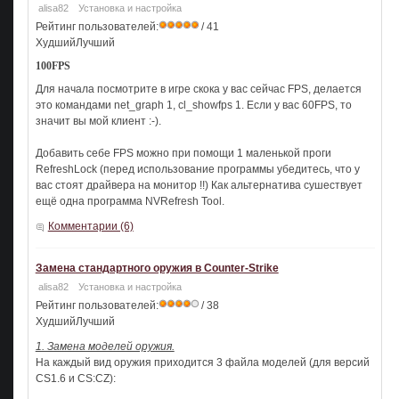
alisa82
Установка и настройка
Рейтинг пользователей:
/ 41
ХудшийЛучший
100FPS
Для начала посмотрите в игре скока у вас сейчас FPS, делается
это командами net_graph 1, cl_showfps 1. Если у вас 60FPS, то
значит вы мой клиент :-).
Добавить себе FPS можно при помощи 1 маленькой проги
RefreshLock (перед использование программы убедитесь, что у
вас стоят драйвера на монитор !!) Как альтернатива сушествует
ещё одна программа NVRefresh Tool.
Комментарии (6)
Замена стандартного оружия в Counter-Strike
alisa82
Установка и настройка
Рейтинг пользователей:
/ 38
ХудшийЛучший
1. Замена моделей оружия.
На каждый вид оружия приходится 3 файла моделей (для версий
CS1.6 и CS:CZ):