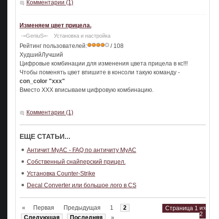
Комментарии (1)
Изменяем цвет прицела.
-=GeniuS=-
Установка и настройка
Рейтинг пользователей:
/ 108
ХудшийЛучший
Цифровые комбинации для изменения цвета прицела в кс!!!
Чтобы поменять цвет впишите в консоли такую команду -
con_color "ххх"
Вместо ХХХ вписываем цифровую комбинацию.
Комментарии (1)
ЕЩЕ СТАТЬИ...
Античит MyAC - FAQ по античиту MyAC
Собственный снайперский прицел.
Установка Counter-Strike
Decal Converter или большое лого в CS
«
Первая
Предыдущая
1
2
Страница 1 из
2
Следующая
Последняя
»