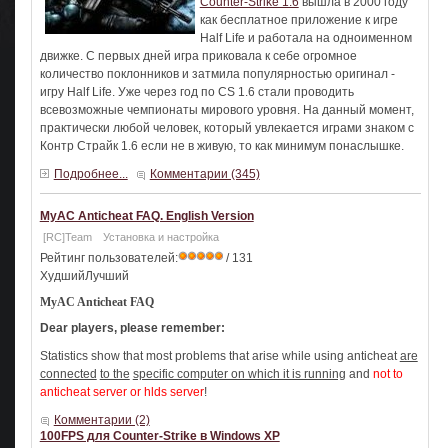
Counter-Strike 1.6
вышла в 2000 году
как бесплатное приложение к игре
Half Life и работала на одноименном
движке. С первых дней игра приковала к себе огромное
количество поклонников и затмила популярностью оригинал -
игру Half Life. Уже через год по CS 1.6 стали проводить
всевозможные чемпионаты мирового уровня. На данный момент,
практически любой человек, который увлекается играми знаком с
Контр Страйк 1.6 если не в живую, то как минимум понаслышке.
Подробнее...
Комментарии (345)
MyAC Anticheat FAQ. English Version
[RC]Team
Установка и настройка
Рейтинг пользователей:
/ 131
ХудшийЛучший
MyAC Anticheat FAQ
Dear players, please remember:
Statistics show that most problems that arise while using anticheat
are
connected
to the
specific computer on which it is running
and
not to
anticheat server
or hlds
server
!
Комментарии (2)
100FPS для Counter-Strike в Windows XP