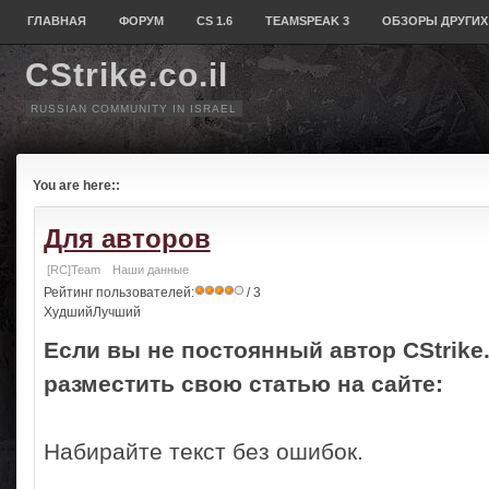
ГЛАВНАЯ
ФОРУМ
CS 1.6
TEAMSPEAK 3
ОБЗОРЫ ДРУГИХ
CStrike.co.il
RUSSIAN COMMUNITY IN ISRAEL
You are here::
Для авторов
[RC]Team
Наши данные
Рейтинг пользователей:
/ 3
ХудшийЛучший
Если вы не постоянный автор CStrike.c
разместить свою статью на сайте:
Набирайте текст без ошибок.