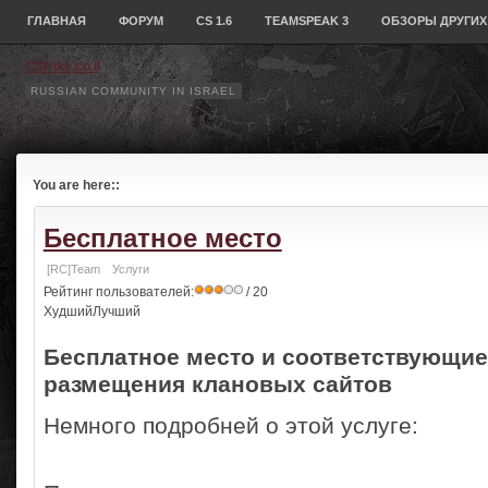
ГЛАВНАЯ
ФОРУМ
CS 1.6
TEAMSPEAK 3
ОБЗОРЫ ДРУГИХ
CStrike.co.il
RUSSIAN COMMUNITY IN ISRAEL
You are here::
Бесплатное место
[RC]Team
Услуги
Рейтинг пользователей:
/ 20
ХудшийЛучший
Бесплатное место и соответствующие
размещения клановых сайтов
Немного подробней о этой услуге: