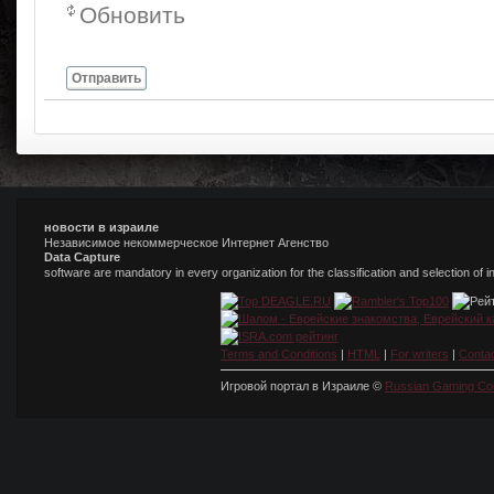
Обновить
Отправить
новости в израиле
Независимое некоммерческое Интернет Агенство
Data Capture
software are mandatory in every organization for the classification and selection of 
Terms and Conditions
|
HTML
|
For writers
|
Conta
Игровой портал в Израиле ©
Russian Gaming Co