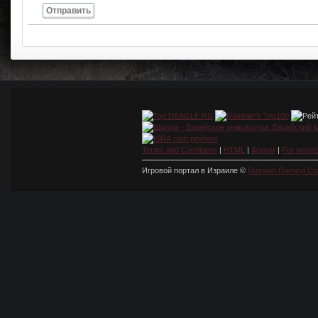
Отправить
Terms and Conditions
|
HTML
|
Форум
|
For writer
Игровой портал в Израиле ©
Russian Gaming Co