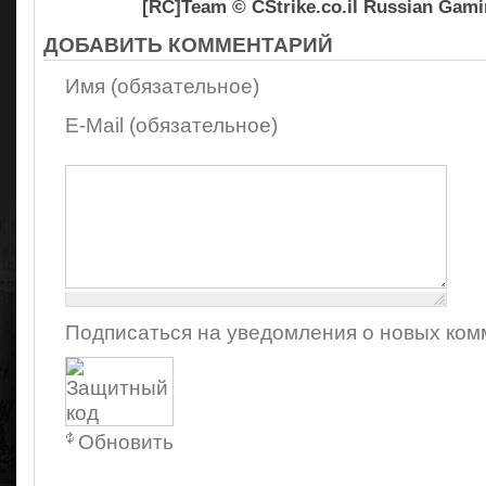
[RC]Team © CStrike.co.il Russian Ga
ДОБАВИТЬ КОММЕНТАРИЙ
Имя (обязательное)
E-Mail (обязательное)
Осталось:
Подписаться на уведомления о новых ком
1000
символов
Обновить