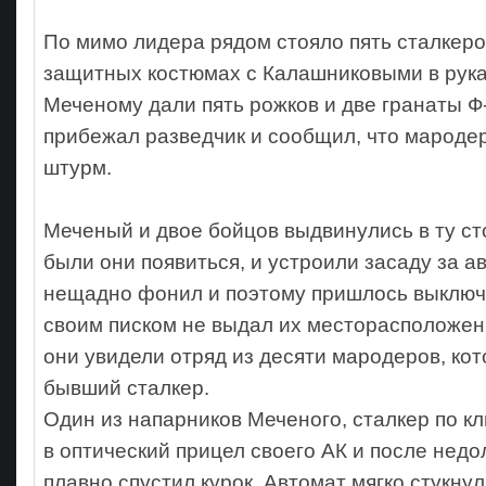
По мимо лидера рядом стояло пять сталкеров
защитных костюмах с Калашниковыми в руках
Меченому дали пять рожков и две гранаты Ф-
прибежал разведчик и сообщил, что мароде
штурм.
Меченый и двое бойцов выдвинулись в ту ст
были они появиться, и устроили засаду за а
нещадно фонил и поэтому пришлось выключи
своим писком не выдал их месторасположен
они увидели отряд из десяти мародеров, кот
бывший сталкер.
Один из напарников Меченого, сталкер по кл
в оптический прицел своего АК и после недо
плавно спустил курок. Автомат мягко стукнул