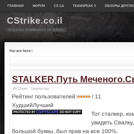
ГЛАВНАЯ
ФОРУМ
CS 1.6
TEAMSPEAK 3
ОБЗОРЫ ДРУГИХ
CStrike.co.il
RUSSIAN COMMUNITY IN ISRAEL
You are here::
STALKER.Путь Меченого.С
[RC]Team
Творчество
Рейтинг пользователей:
/ 11
ХудшийЛучший
Тот сталкер, к
увидеть Свалку,
большой буквы, был прав на все 100%.