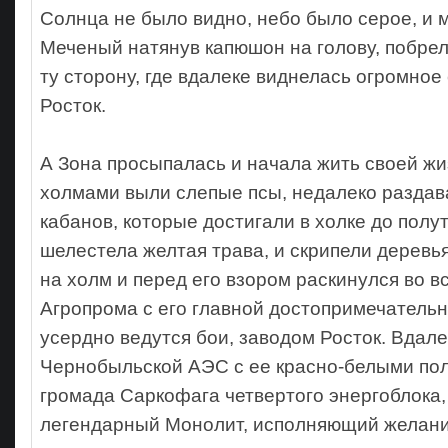
Солнца не было видно, небо было серое, и 
Меченый натянув капюшон на голову, побрел
ту сторону, где вдалеке виднелась огромное
Росток.
А Зона просыпалась и начала жить своей жиз
холмами выли слепые псы, недалеко раздав
кабанов, которые достигали в холке до полу
шелестела желтая трава, и скрипели деревь
на холм и перед его взором раскинулся во в
Агропрома с его главной достопримечательн
усердно ведутся бои, заводом Росток. Вдал
Чернобыльской АЭС с ее красно-белыми по
громада Саркофага четвертого энергоблока,
легендарный Монолит, исполняющий желани