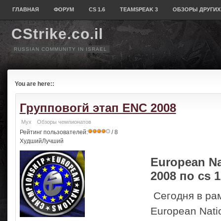
ГЛАВНАЯ
ФОРУМ
CS 1.6
TEAMSPEAK 3
ОБЗОРЫ ДРУГИХ
CStrike.co.il
RUSSIAN COMMUNITY IN ISRAEL
You are here::
Групповогй этап ENC 2008
Myx
Обзоры чемпионатов
Рейтинг пользователей:
/ 8
ХудшийЛучший
Еuroрeаn N
2008 по cs 1
Сегодня в рам
Еuroрeаn Nati