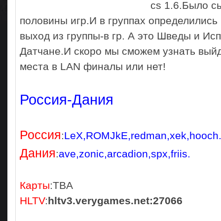
cs 1.6.Было с
половины игр.И в группах определились
выход из группы-в гр. А это Шведы и Исп
Датчане.И скоро мы сможем узнать выйд
места в LАN финалы или нет!
Россия-Дания
Россия
:
LeX,ROMJkE,redman,xek,hooch
Дания
:
ave,zonic,arcadion,spx,friis.
Карты
:TBА
HLTV
:
hltv3.verygames.net:27066