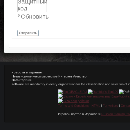
Обновить
Отправить
новости в израиле
Независимое некоммерческое Интернет Агенство
Data Capture
software are mandatory in every organization for the classification and selection of 
Terms and Conditions
|
HTML
|
For writers
|
Conta
Игровой портал в Израиле ©
Russian Gaming Co