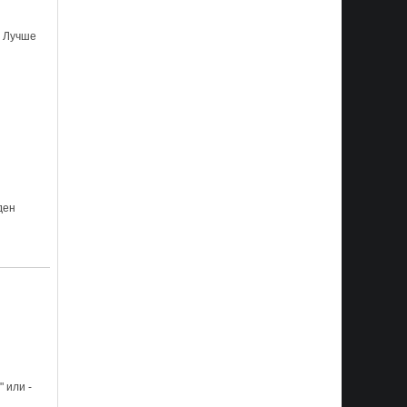
. Лучше
ден
 или -