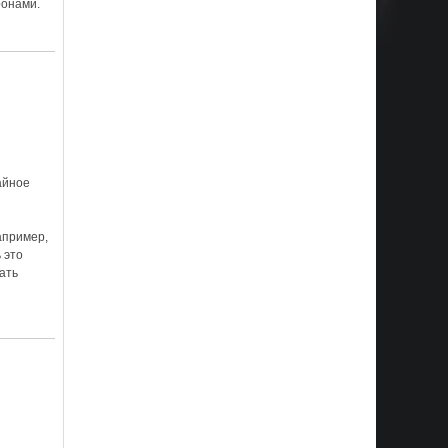
ронами.
чайное
апример,
 это
рать