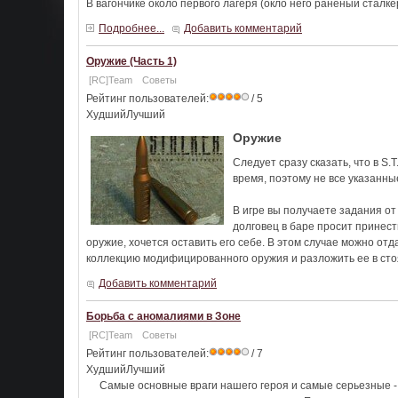
В вагончике около первого лагеря (
окло
него раненый
сталке
Подробнее...
Добавить комментарий
Оружие (Часть 1)
[RC]Team
Советы
Рейтинг пользователей:
/ 5
ХудшийЛучший
Оружие
Следует сразу сказать, что в S.
время, поэтому не все указанны
В игре вы получаете задания о
долговец в баре просит принест
оружие, хочется оставить его себе. В этом случае можно отд
коллекцию модифицированного оружия и разложить ее в сто
Добавить комментарий
Борьба с аномалиями в Зоне
[RC]Team
Советы
Рейтинг пользователей:
/ 7
ХудшийЛучший
Самые основные враги нашего героя и самые серьезные -