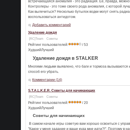
встречающаяся аномалия - это радиация. Ее, правда, можно 
Контролеры - это тоже своего рода аномалия, с которой луч
Как вылечиться? Несколько бутылок водки могут снять ради
воспользоваться антидотом.
Добавить комментарий
Удаление дождя
[RC]Team
Советы
Рейтинг пользователей:
/ 53
ХудшийЛучший
Удаление дождя в STALKER
Многими людьми выявлено, что баги и тормоза вызываются 
способ его убрать.
Комментарии (14)
S.T.A.L.K.E.R. Советы для начинающих
[RC]Team
Советы
Рейтинг пользователей:
/ 20
ХудшийЛучший
Советы для начинающих
В самом начале игры советую вам хорошо освоиться с управл
"Какое у меня задание и ваще куда мне идти?!". Поэтому в 