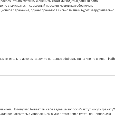
распознать по счетчику и оценить, стоит ли ходить в данный район.
ше не сталкиваться- серьезный прессинг мозгов вам обеспечен.
ационное заражение, однако сражаться сильно пьяным будет затруднительно
исключительно дождем, а другие погодные эффекты ни на что не влияют. Най
ением. Потому что бывает ты себе задаешь вопрос -"Как тут кинуть гранату?"
начале познакомтесь с управлением а уже потом идите гулять по Чернобылю.