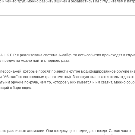
р
и чей-то труп) можно разбить ящичек и обзавестись ПМ с глушителем и пат
T.A.L.K.E.R.е реализована система А-лайф, то есть события происходят в слу
е предметы можно найти с первого раза.
т персонажей, которые просят принести крутое модифицированное оружие (н
и "Абакан" со встроенным гранатометом). Зачастую становится жаль отдавать
ать им оружие покруче, чем то, которое у них имеется и им хватит. Можно соб
ящий в баре ящик.
 это различные аномалии. Они вездесущи и поджидают везде. Самая часто