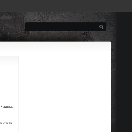
х здесь:
вернуть