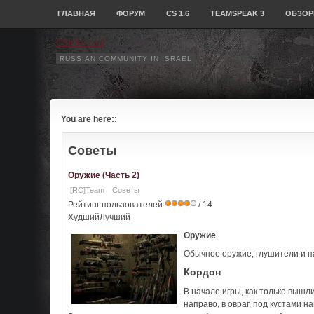
ГЛАВНАЯ
ФОРУМ
CS 1.6
TEAMSPEAK 3
ОБЗОР
CStrike.co.il
RUSSIAN COMMUNITY IN ISRAEL
You are here::
Советы
Оружие (Часть 2)
[RC]Team
Советы
Рейтинг пользователей:
/ 14
ХудшийЛучший
Оружие
Обычное оружие, глушители и п
Кордон
В начале игры, как только вышли
направо, в овраг, под кустами н