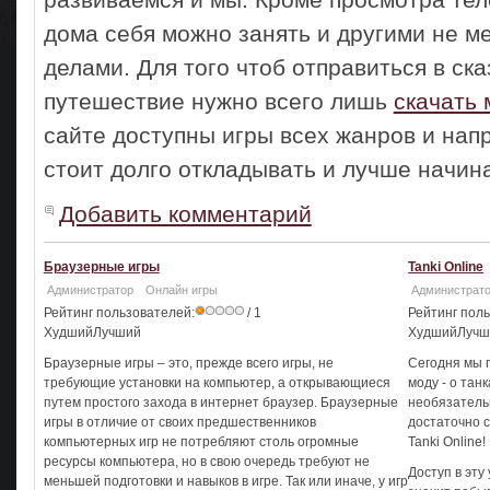
дома себя можно занять и другими не 
делами. Для того чтоб отправиться в ск
путешествие нужно всего лишь
скачать 
сайте доступны игры всех жанров и нап
стоит долго откладывать и лучше начина
Добавить комментарий
Браузерные игры
Tanki Online
Администратор
Онлайн игры
Администрат
Рейтинг пользователей:
/ 1
Рейтинг пол
ХудшийЛучший
ХудшийЛуч
Браузерные игры – это, прежде всего игры, не
Сегодня мы 
требующие установки на компьютер, а открывающиеся
моду - о тан
путем простого захода в интернет браузер. Браузерные
необязатель
игры в отличие от своих предшественников
достаточно 
компьютерных игр не потребляют столь огромные
Tanki Online!
ресурсы компьютера, но в свою очередь требуют не
Доступ в эту
меньшей подготовки и навыков в игре. Так или иначе, у игр