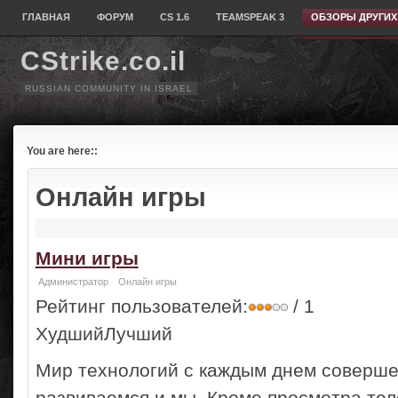
ГЛАВНАЯ
ФОРУМ
CS 1.6
TEAMSPEAK 3
ОБЗОРЫ ДРУГИХ
CStrike.co.il
RUSSIAN COMMUNITY IN ISRAEL
You are here::
Онлайн
игры
Мини игры
Администратор
Онлайн игры
Рейтинг пользователей:
/ 1
ХудшийЛучший
Мир технологий с каждым днем совершен
развиваемся и мы. Кроме просмотра тел