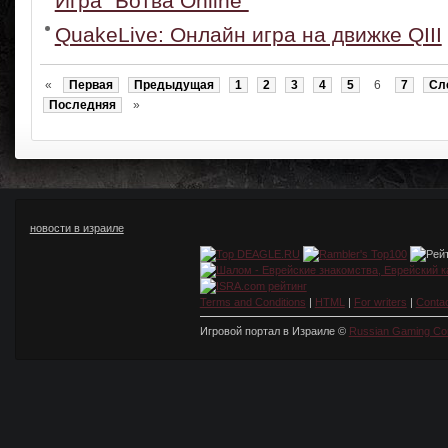
Игра "Ботва Online"
QuakeLive: Онлайн игра на движке QIII
«
Первая
Предыдущая
1
2
3
4
5
6
7
Сл
Последняя
»
новости в израиле
Terms and Conditions
|
HTML
|
For writers
|
Conta
Игровой портал в Израиле ©
Russian Gaming Co