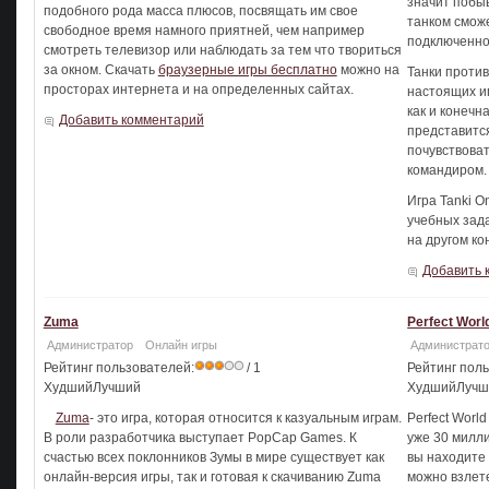
значит побы
подобного рода масса плюсов, посвящать им свое
танком смож
свободное время намного приятней, чем например
подключенног
смотреть телевизор или наблюдать за тем что твориться
за окном. Скачать
браузерные игры бесплатно
можно на
Танки против
просторах интернета и на определенных сайтах.
настоящих иг
как и конечн
Добавить комментарий
представится
почувствоват
командиром.
Игра Tanki O
учебных зада
на другом ко
Добавить 
Zuma
Perfect Worl
Администратор
Онлайн игры
Администрат
Рейтинг пользователей:
/ 1
Рейтинг пол
ХудшийЛучший
ХудшийЛуч
Zuma
- это игра, которая относится к казуальным играм.
Perfect Worl
В роли разработчика выступает PopCap Games. К
уже 30 милли
счастью всех поклонников Зумы в мире существует как
вы находите 
онлайн-версия игры, так и готовая к скачиванию Zuma
можно взлете