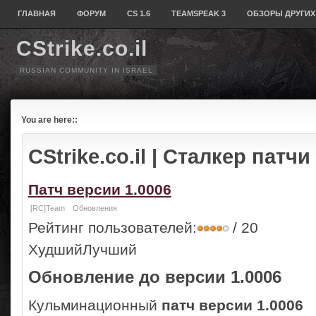
ГЛАВНАЯ
ФОРУМ
CS 1.6
TEAMSPEAK 3
ОБЗОРЫ ДРУГИХ
CStrike.co.il
RUSSIAN COMMUNITY IN ISRAEL
You are here::
CStrike.co.il
| Сталкер патчи 
Патч версии 1.0006
[RC]Team
Обновления
Рейтинг пользователей:
/ 20
ХудшийЛучший
Обновление до версии 1.0006
Кульминационный
патч версии 1.0006