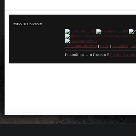
новости в израиле
Terms and Conditions
|
HTML
|
For writers
|
Con
Игровой портал в Израиле ©
Russian Gaming