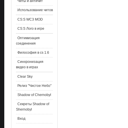
Читы и античит
Использование читов
CS:S WC3 MOD
CS:S Лого в игре
Оптимизация
соединения
Философия в cs 1.6
Синхронизация
видео в играх
Clear Sky
Релиз "Чистое Небо"
Shadow of Chernobyl
Секреты Shadow of
Shernobyl
Вход