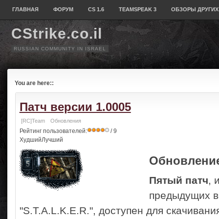
ГЛАВНАЯ
ФОРУМ
CS 1.6
TEAMSPEAK 3
ОБЗОРЫ ДРУГИХ
CStrike.co.il
RUSSIAN COMMUNITY IN ISRAEL
You are here::
Патч версии 1.0005
[RC]Team
Обновления
Рейтинг пользователей:
/ 9
ХудшийЛучший
Обновление
Пятый патч
,
предыдущих в
"S.T.A.L.K.E.R.", доступен для скачиван