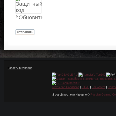
символов
Обновить
Отправить
новости в израиле
Terms and Conditions
|
HTML
|
For writers
|
Conta
Игровой портал в Израиле ©
Russian Gaming Co